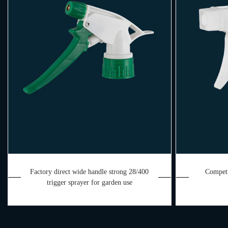
Factory direct wide handle strong 28/400
Competi
trigger sprayer for garden use