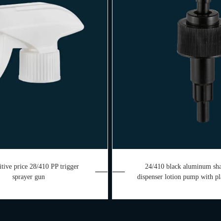
tive price 28/410 PP trigger
24/410 black aluminum s
sprayer gun
dispenser lotion pump with pla