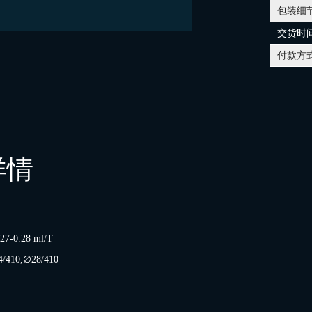
包装细
交货时
付款方
详情
.27-0.28 ml/T
24/410,∅28/410