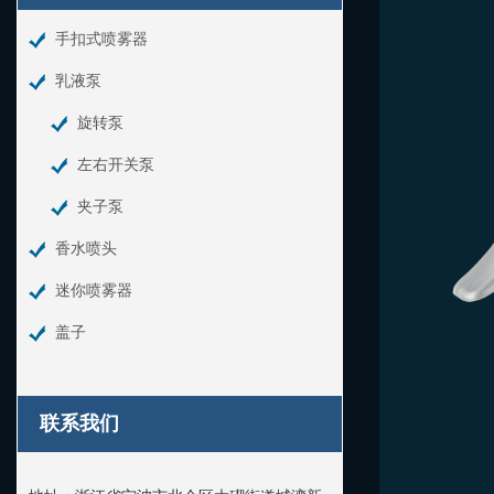
手扣式喷雾器
乳液泵
旋转泵
左右开关泵
夹子泵
香水喷头
迷你喷雾器
盖子
联系我们