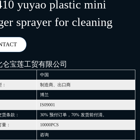
410 yuyao plastic mini
ger sprayer for cleaning
NTACT
北仑宝莲工贸有限公司
中国
型：
制造商、出口商
博兰
IS09001
交货条款：
30% 预付订单，70% 发货前付清。
订量：
10000PCS
咨询