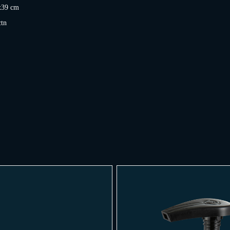
x39 cm
ctn