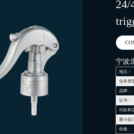
24/
trig
CO
宁波
地点：
业务类
品牌：
证书：
付款和
最小起
价格：