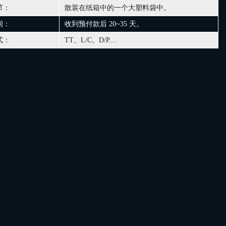
节：
散装在纸箱中的一个大塑料袋中。
间：
收到预付款后 20~35 天。
式：
TT、L/C、D/P....