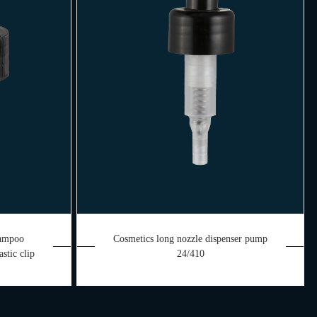
hampoo
Cosmetics long nozzle dispenser pump
stic clip
24/410