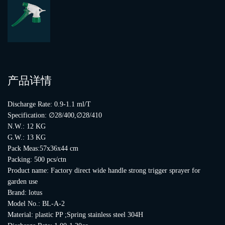
产品详情
Discharge Rate: 0.9-1.1 ml/T
Specification: ∅28/400,∅28/410
N.W.: 12 KG
G.W.: 13 KG
Pack Meas:57x36x44 cm
Packing: 500 pcs/ctn
Product name: Factory direct wide handle strong trigger sprayer for
garden use
Brand: lotus
Model No.: BL-A-2
Material: plastic PP ;Spring stainless steel 304H