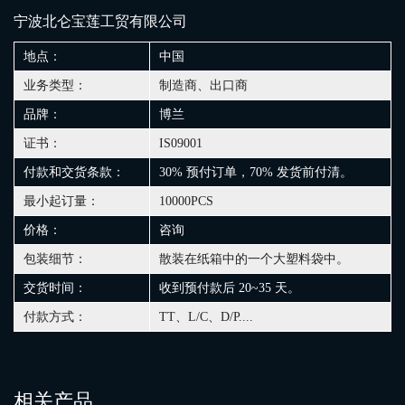
宁波北仑宝莲工贸有限公司
地点：
中国
业务类型：
制造商、出口商
品牌：
博兰
证书：
IS09001
付款和交货条款：
30% 预付订单，70% 发货前付清。
最小起订量：
10000PCS
价格：
咨询
包装细节：
散装在纸箱中的一个大塑料袋中。
交货时间：
收到预付款后 20~35 天。
付款方式：
TT、L/C、D/P....
相关产品