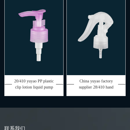
20/410 yuyao PP plastic
China yuyao factory
clip lotion liquid pump
supplier 28/410 hand
pump mini trigger sprayer
联系我们