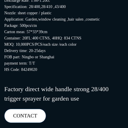
Discharge Rate: 1.00-1.20cc
Specificatiion: 28/400,28/410 ,43/400
Nozzle: sheet copper / plastic
Application: Garden,window cleaning ,hair salen ,cosmetic
Package: 500pcs/ctn
Carton meas: 57*33*39cm
Container: 20FL:400 CTNS, 40HQ: 834 CTNS
MOQ: 10,000PCS/PCS/each size /each color
Delivery time: 20-25days
FOB part: Ningbo or Shanghai
payment term: T/T
HS Code: 84249020
Factory direct wide handle strong 28/400
trigger sprayer for garden use
CONTACT