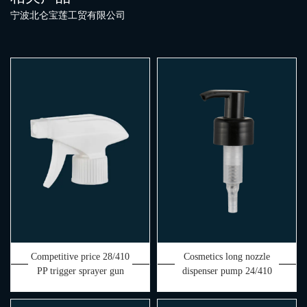
宁波北仑宝莲工贸有限公司
Competitive price 28/410
Cosmetics long nozzle
PP trigger sprayer gun
dispenser pump 24/410